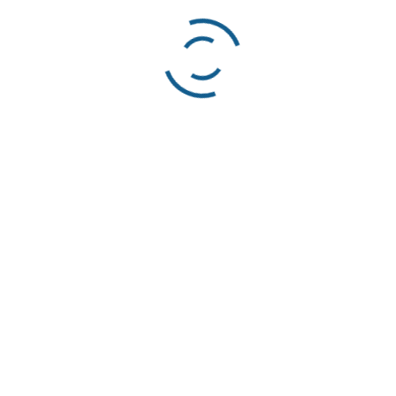
Physiotherapie
Ergotherapie
——————————–
Datenschutz
Impressum
KONTAKT
Birkenstraße 31
97795 Schondra
+49 09747 9300354
kontakt@birke-praxis.de